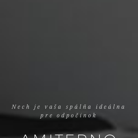
Nech je vaša spálňa ideálna
pre odpočinok