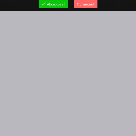
Akceptovať
Odmietnuť


20. októbra 2020
Konferenčné stolíky
Obývačka
0